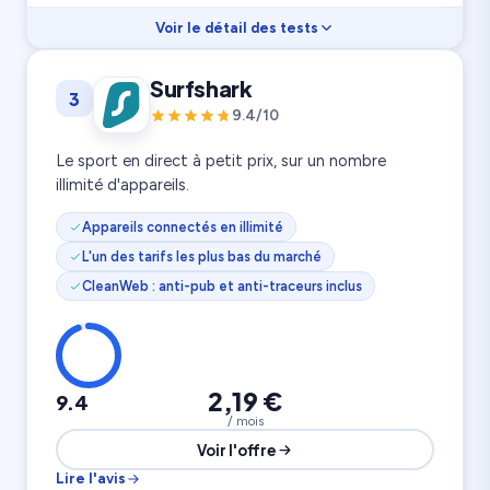
Voir le détail des tests
Vitesse
9.5
Surfshark
3
Streaming
9.6
Confidentialité
9.8
9.4/10
3 200 serveurs
8 appareils
105 pays
Le sport en direct à petit prix, sur un nombre
illimité d'appareils.
Appareils connectés en illimité
L'un des tarifs les plus bas du marché
CleanWeb : anti-pub et anti-traceurs inclus
2,19 €
9.4
/ mois
Voir l'offre
Lire l'avis