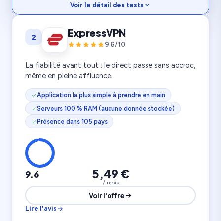
Voir le détail des tests
Vitesse
9.7
ExpressVPN
2
Streaming
9.8
Confidentialité
9.9
9.6/10
6 800 serveurs
10 appareils
111 pays
La fiabilité avant tout : le direct passe sans accroc,
même en pleine affluence.
Application la plus simple à prendre en main
Serveurs 100 % RAM (aucune donnée stockée)
Présence dans 105 pays
5,49 €
9.6
/ mois
Voir l'offre
Lire l'avis