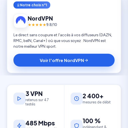
Notre choix n°1
NordVPN
9.8/10
Le direct sans coupure et l'accès à vos diffuseurs (DAZN,
RMC, beIN, Canal+) où que vous soyez : NordVPN est
notre meilleur VPN sport.
Voir l'offre NordVPN
3 VPN
2 400+
retenus sur 47
mesures de débit
testés
100 %
485 Mbps
indépendant &