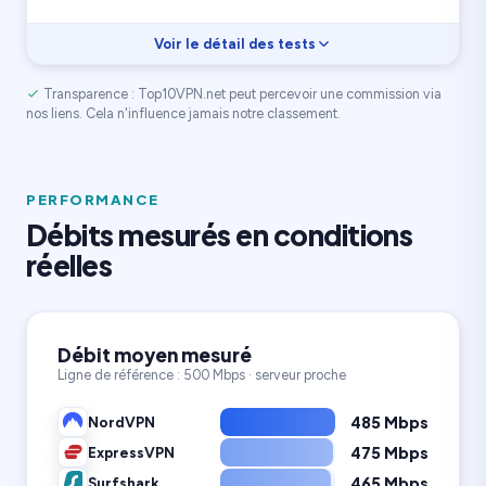
Voir le détail des tests
Transparence : Top10VPN.net peut percevoir une commission via
Vitesse
9.3
Streaming
9.5
nos liens. Cela n'influence jamais notre classement.
Confidentialité
9.4
3 200 serveurs
Appareils illimités
100 pays
PERFORMANCE
Débits mesurés en conditions
réelles
Débit moyen mesuré
Ligne de référence : 500 Mbps · serveur proche
485 Mbps
NordVPN
475 Mbps
ExpressVPN
465 Mbps
Surfshark