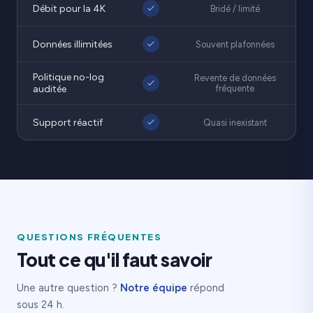
Débit pour la 4K
Bridé / limité
Données illimitées
Souvent plafonnées
Politique no-log
Revente de données
auditée
fréquente
Support réactif
Quasi inexistant
QUESTIONS FRÉQUENTES
Tout ce qu'il faut savoir
Une autre question ?
Notre équipe
répond
sous 24 h.