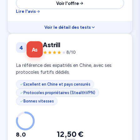
Voir l'offre
Lire l'avis
Voir le détail des tests
Vitesse
9.3
Astrill
4
Rapport prix
9.8
As
Confidentialité
9.4
8/10
3 200 serveurs
Appareils illimités
100 pays
La référence des expatriés en Chine, avec ses
protocoles furtifs dédiés.
Excellent en Chine et pays censurés
Protocoles propriétaires (StealthVPN)
Bonnes vitesses
12,50 €
8.0
/ mois