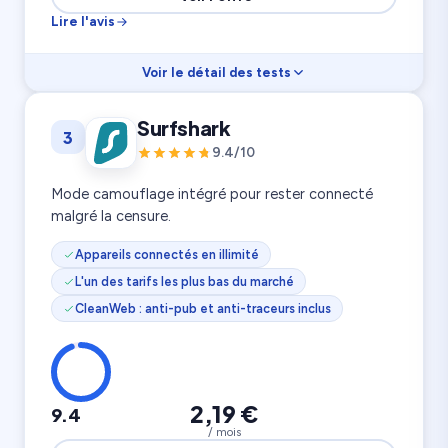
Lire l'avis
Voir le détail des tests
Vitesse
9.5
Surfshark
3
Rapport prix
8.6
Confidentialité
9.8
9.4/10
3 200 serveurs
8 appareils
105 pays
Mode camouflage intégré pour rester connecté
malgré la censure.
Appareils connectés en illimité
L'un des tarifs les plus bas du marché
CleanWeb : anti-pub et anti-traceurs inclus
2,19 €
9.4
/ mois