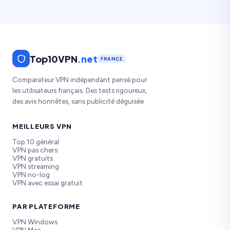
VPN gratuits sont souvent plus faciles à bloquer,
plus lents et moins fiables dans les pays très
censurés.
Top10VPN
.net
FRANCE
Comparateur VPN indépendant pensé pour
les utilisateurs français. Des tests rigoureux,
des avis honnêtes, sans publicité déguisée.
MEILLEURS VPN
Top 10 général
VPN pas chers
VPN gratuits
VPN streaming
VPN no-log
VPN avec essai gratuit
PAR PLATEFORME
VPN Windows