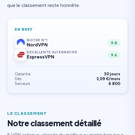
que le classement reste honnête.
EN BREF
NOTRE N°1
9.8
NordVPN
EXCELLENTE ALTERNATIVE
9.6
ExpressVPN
Garantie
30 jours
Dès
3,09 €/mois
Serveurs
6 800
LE CLASSEMENT
Notre classement détaillé
5 VPN retenus, classés du meilleur au moins bon pour