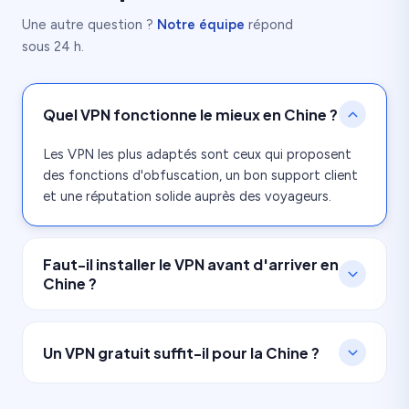
Une autre question ?
Notre équipe
répond
sous 24 h.
Quel VPN fonctionne le mieux en Chine ?
Les VPN les plus adaptés sont ceux qui proposent
des fonctions d'obfuscation, un bon support client
et une réputation solide auprès des voyageurs.
Faut-il installer le VPN avant d'arriver en
Chine ?
Oui. C'est fortement recommandé, car les sites VPN
et les boutiques d'applications peuvent être limités
Un VPN gratuit suffit-il pour la Chine ?
une fois sur place.
Non, ce n'est généralement pas une bonne idée. Les