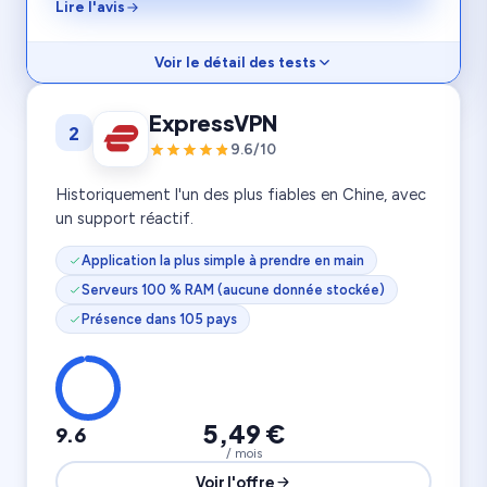
Lire l'avis
Voir le détail des tests
Vitesse
9.7
ExpressVPN
2
Rapport prix
9.4
Confidentialité
9.9
9.6/10
6 800 serveurs
10 appareils
111 pays
Historiquement l'un des plus fiables en Chine, avec
un support réactif.
Application la plus simple à prendre en main
Serveurs 100 % RAM (aucune donnée stockée)
Présence dans 105 pays
5,49 €
9.6
/ mois
Voir l'offre