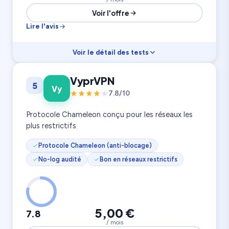
Voir l'offre
Lire l'avis
Voir le détail des tests
Vitesse
8.2
VyprVPN
5
Rapport prix
6.5
Vy
Confidentialité
8.0
7.8/10
300 serveurs
5 appareils
57 pays
Protocole Chameleon conçu pour les réseaux les
plus restrictifs.
Protocole Chameleon (anti-blocage)
No-log audité
Bon en réseaux restrictifs
5,00 €
7.8
/ mois