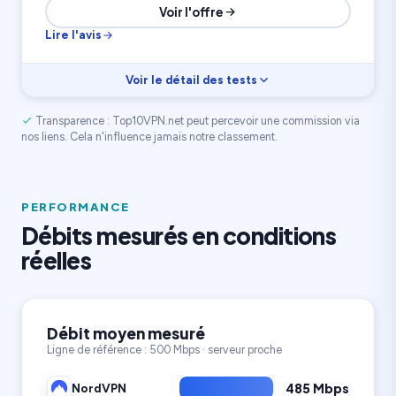
Voir l'offre
Lire l'avis
Voir le détail des tests
Transparence : Top10VPN.net peut percevoir une commission via
Vitesse
7.9
Rapport prix
7.8
nos liens. Cela n'influence jamais notre classement.
Confidentialité
8.2
700 serveurs
30 appareils
60 pays
PERFORMANCE
Débits mesurés en conditions
réelles
Débit moyen mesuré
Ligne de référence : 500 Mbps · serveur proche
485 Mbps
NordVPN