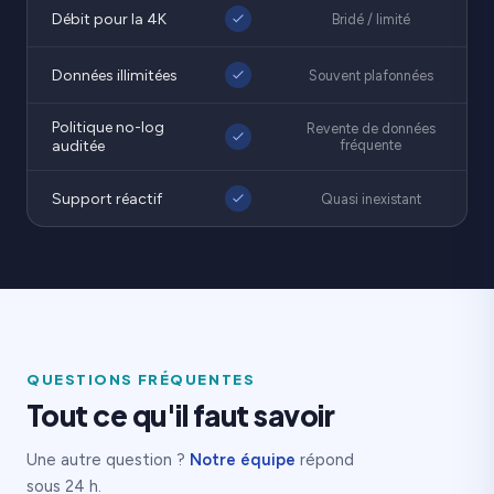
Débit pour la 4K
Bridé / limité
Données illimitées
Souvent plafonnées
Politique no-log
Revente de données
auditée
fréquente
Support réactif
Quasi inexistant
QUESTIONS FRÉQUENTES
Tout ce qu'il faut savoir
Une autre question ?
Notre équipe
répond
sous 24 h.