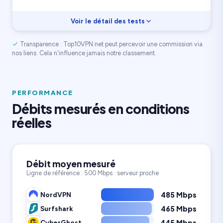
Voir le détail des tests
Transparence : Top10VPN.net peut percevoir une commission via
Vitesse
8.4
Rapport prix
8.3
nos liens. Cela n'influence jamais notre classement.
Confidentialité
8.0
2 400 serveurs
Appareils illimités
90 pays
PERFORMANCE
Débits mesurés en conditions
réelles
Débit moyen mesuré
Ligne de référence : 500 Mbps · serveur proche
485 Mbps
NordVPN
465 Mbps
Surfshark
445 Mbps
CyberGhost