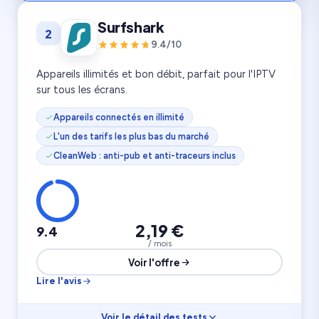
Vitesse
9.7
Surfshark
2
Rapport prix
9.4
Confidentialité
9.9
9.4/10
6 800 serveurs
10 appareils
111 pays
Appareils illimités et bon débit, parfait pour l'IPTV
sur tous les écrans.
Appareils connectés en illimité
L'un des tarifs les plus bas du marché
CleanWeb : anti-pub et anti-traceurs inclus
2,19 €
9.4
/ mois
Voir l'offre
Lire l'avis
Voir le détail des tests