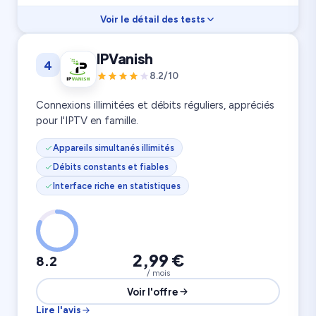
Voir le détail des tests
Vitesse
8.9
IPVanish
4
Rapport prix
9.3
Confidentialité
9.0
8.2/10
11 500 serveurs
7 appareils
100 pays
Connexions illimitées et débits réguliers, appréciés
pour l'IPTV en famille.
Appareils simultanés illimités
Débits constants et fiables
Interface riche en statistiques
2,99 €
8.2
/ mois
Voir l'offre
Lire l'avis