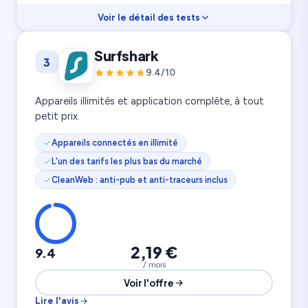
Voir le détail des tests
Vitesse
9.5
Surfshark
3
Streaming
9.6
Confidentialité
9.8
9.4/10
3 200 serveurs
8 appareils
105 pays
Appareils illimités et application complète, à tout
petit prix.
Appareils connectés en illimité
L'un des tarifs les plus bas du marché
CleanWeb : anti-pub et anti-traceurs inclus
2,19 €
9.4
/ mois
Voir l'offre
Lire l'avis