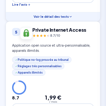
Lire l'avis
Voir le détail des tests
Vitesse
8.9
Private Internet Access
5
Streaming
9.2
Confidentialité
9.0
8.7/10
11 500 serveurs
7 appareils
100 pays
Application open source et ultra-personnalisable,
appareils illimités.
Politique no-log prouvée au tribunal
Réglages très personnalisables
Appareils illimités
1,99 €
8.7
/ mois