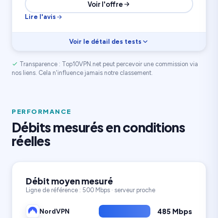
Voir l'offre
Lire l'avis
Voir le détail des tests
Transparence : Top10VPN.net peut percevoir une commission via
Vitesse
8.6
Streaming
8.4
nos liens. Cela n'influence jamais notre classement.
Confidentialité
9.1
35 000 serveurs
Appareils illimités
91 pays
PERFORMANCE
Débits mesurés en conditions
réelles
Débit moyen mesuré
Ligne de référence : 500 Mbps · serveur proche
485 Mbps
NordVPN