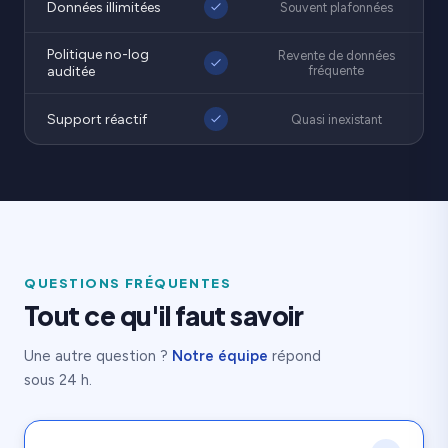
Données illimitées
Souvent plafonnées
Politique no-log
Revente de données
auditée
fréquente
Support réactif
Quasi inexistant
QUESTIONS FRÉQUENTES
Tout ce qu'il faut savoir
Une autre question ?
Notre équipe
répond
sous 24 h.