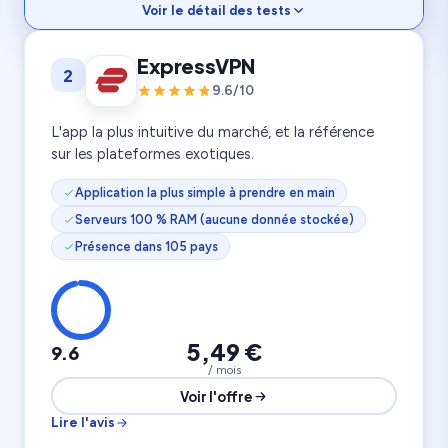
Voir le détail des tests
Vitesse
9.7
ExpressVPN
2
Streaming
9.8
Confidentialité
9.9
9.6/10
6 800 serveurs
10 appareils
111 pays
L'app la plus intuitive du marché, et la référence
sur les plateformes exotiques.
Application la plus simple à prendre en main
Serveurs 100 % RAM (aucune donnée stockée)
Présence dans 105 pays
5,49 €
9.6
/ mois
Voir l'offre
Lire l'avis