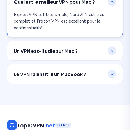
Quel est le meilleur VPN pour Mac ?
ExpressVPN est très simple, NordVPN est très
complet et Proton VPN est excellent pour la
confidentialité.
Un VPN est-il utile sur Mac ?
Oui, surtout sur Wi-Fi public, en voyage ou pour
protéger davantage votre adresse IP.
Le VPN ralentit-il un MacBook ?
Un peu, mais les bons VPN restent suffisamment
légers pour un usage quotidien.
Top10VPN
.net
FRANCE